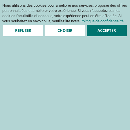
Aller
Mon pani
Nous utilisons des cookies pour améliorer nos services, proposer des offres
au
Af
contenu
personnalisées et améliorer votre expérience. Si vous n'acceptez pas les
na
cookies facultatifs ci-dessous, votre expérience peut en être affectée. Si
vous souhaitez en savoir plus, veuillez lire notre
Politique de confidentialité
.
REFUSER
CHOISIR
ACCEPTER
Clients enregistrés
Email
Mot de passe
Voir le mot de passe
Mot de passe oublié ?
Se connecter