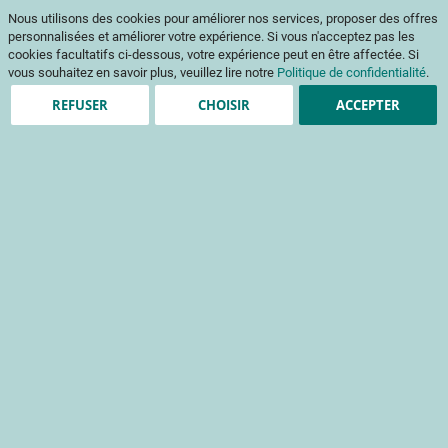
Aller
Mon pani
Nous utilisons des cookies pour améliorer nos services, proposer des offres
au
Af
contenu
personnalisées et améliorer votre expérience. Si vous n'acceptez pas les
na
cookies facultatifs ci-dessous, votre expérience peut en être affectée. Si
vous souhaitez en savoir plus, veuillez lire notre
Politique de confidentialité
.
REFUSER
CHOISIR
ACCEPTER
Clients enregistrés
Email
Mot de passe
Voir le mot de passe
Mot de passe oublié ?
Se connecter