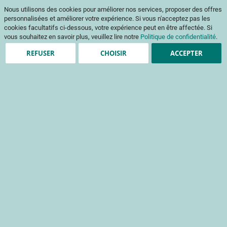
Aller
Mon pani
Nous utilisons des cookies pour améliorer nos services, proposer des offres
au
Af
contenu
personnalisées et améliorer votre expérience. Si vous n'acceptez pas les
na
cookies facultatifs ci-dessous, votre expérience peut en être affectée. Si
vous souhaitez en savoir plus, veuillez lire notre
Politique de confidentialité
.
REFUSER
CHOISIR
ACCEPTER
Clients enregistrés
Email
Mot de passe
Voir le mot de passe
Mot de passe oublié ?
Se connecter