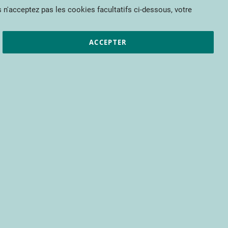
Mon panier
 n'acceptez pas les cookies facultatifs ci-dessous, votre
et résultats
CTIFL
Nous rejoindre
ACCEPTER
pour bénéficier d’un accès à tous les
s encore.