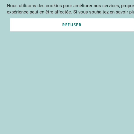
Nous utilisons des cookies pour améliorer nos services, propose
Langue
FR
Contactez-nous
expérience peut en être affectée. Si vous souhaitez en savoir plu
Actu
Évène
REFUSER
Clients enregistrés
Email
Mot de passe
Voir le mot de passe