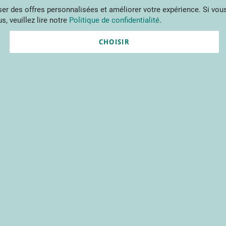
Aller
r des offres personnalisées et améliorer votre expérience. Si vous
au
s, veuillez lire notre
Politique de confidentialité
.
contenu
ments
Publications
Formations
Prestations et outils
Projets 
CHOISIR
Nouvel utilisateur ?
Créez un compte gratuitement 
contenus du CTIFL et bien plu