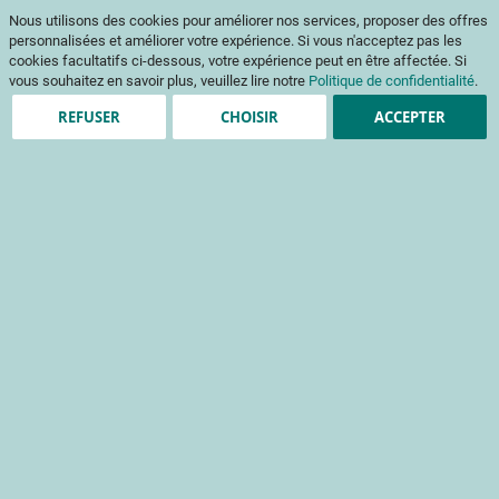
Aller
Mon pani
Nous utilisons des cookies pour améliorer nos services, proposer des offres
au
Af
contenu
personnalisées et améliorer votre expérience. Si vous n'acceptez pas les
na
cookies facultatifs ci-dessous, votre expérience peut en être affectée. Si
vous souhaitez en savoir plus, veuillez lire notre
Politique de confidentialité
.
REFUSER
CHOISIR
ACCEPTER
Clients enregistrés
Email
Mot de passe
Voir le mot de passe
Mot de passe oublié ?
Se connecter