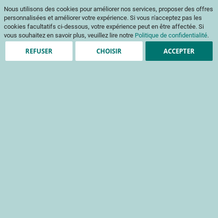
Aller
Mon pani
Nous utilisons des cookies pour améliorer nos services, proposer des offres
au
Af
contenu
personnalisées et améliorer votre expérience. Si vous n'acceptez pas les
na
cookies facultatifs ci-dessous, votre expérience peut en être affectée. Si
vous souhaitez en savoir plus, veuillez lire notre
Politique de confidentialité
.
REFUSER
CHOISIR
ACCEPTER
Clients enregistrés
Email
Mot de passe
Voir le mot de passe
Mot de passe oublié ?
Se connecter