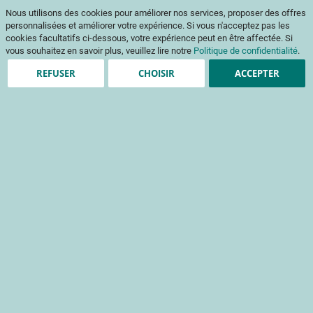
Aller
Mon pani
Nous utilisons des cookies pour améliorer nos services, proposer des offres
au
Af
contenu
personnalisées et améliorer votre expérience. Si vous n'acceptez pas les
na
cookies facultatifs ci-dessous, votre expérience peut en être affectée. Si
vous souhaitez en savoir plus, veuillez lire notre
Politique de confidentialité
.
REFUSER
CHOISIR
ACCEPTER
Clients enregistrés
Email
Mot de passe
Voir le mot de passe
Mot de passe oublié ?
Se connecter