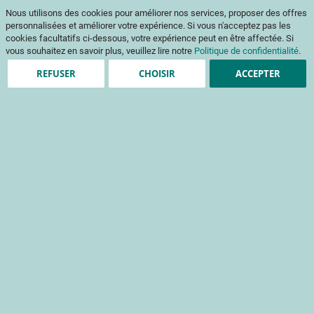
Aller
Mon pani
Nous utilisons des cookies pour améliorer nos services, proposer des offres
au
Af
contenu
personnalisées et améliorer votre expérience. Si vous n'acceptez pas les
na
cookies facultatifs ci-dessous, votre expérience peut en être affectée. Si
vous souhaitez en savoir plus, veuillez lire notre
Politique de confidentialité
.
REFUSER
CHOISIR
ACCEPTER
Clients enregistrés
Email
Mot de passe
Voir le mot de passe
Mot de passe oublié ?
Se connecter