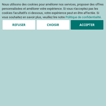
Aller
Mon pani
Nous utilisons des cookies pour améliorer nos services, proposer des offres
au
Af
contenu
personnalisées et améliorer votre expérience. Si vous n'acceptez pas les
na
cookies facultatifs ci-dessous, votre expérience peut en être affectée. Si
vous souhaitez en savoir plus, veuillez lire notre
Politique de confidentialité
.
REFUSER
CHOISIR
ACCEPTER
Clients enregistrés
Email
Mot de passe
Voir le mot de passe
Mot de passe oublié ?
Se connecter