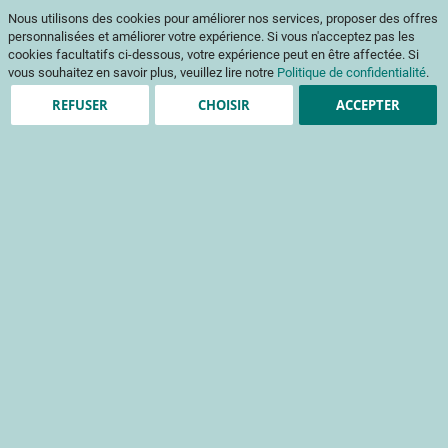
Aller
Mon pani
Nous utilisons des cookies pour améliorer nos services, proposer des offres
au
Af
contenu
personnalisées et améliorer votre expérience. Si vous n'acceptez pas les
na
cookies facultatifs ci-dessous, votre expérience peut en être affectée. Si
vous souhaitez en savoir plus, veuillez lire notre
Politique de confidentialité
.
REFUSER
CHOISIR
ACCEPTER
Clients enregistrés
Email
Mot de passe
Voir le mot de passe
Mot de passe oublié ?
Se connecter