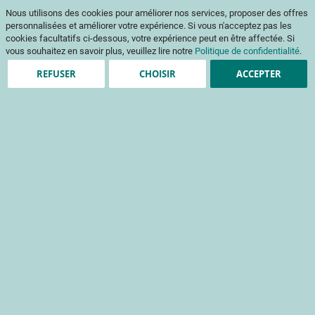
Aller
Mon pani
Nous utilisons des cookies pour améliorer nos services, proposer des offres
au
Af
contenu
personnalisées et améliorer votre expérience. Si vous n'acceptez pas les
na
cookies facultatifs ci-dessous, votre expérience peut en être affectée. Si
vous souhaitez en savoir plus, veuillez lire notre
Politique de confidentialité
.
REFUSER
CHOISIR
ACCEPTER
Clients enregistrés
Email
Mot de passe
Voir le mot de passe
Mot de passe oublié ?
Se connecter