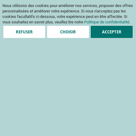
Aller
Mon pani
Nous utilisons des cookies pour améliorer nos services, proposer des offres
au
Af
contenu
personnalisées et améliorer votre expérience. Si vous n'acceptez pas les
na
cookies facultatifs ci-dessous, votre expérience peut en être affectée. Si
vous souhaitez en savoir plus, veuillez lire notre
Politique de confidentialité
.
REFUSER
CHOISIR
ACCEPTER
Clients enregistrés
Email
Mot de passe
Voir le mot de passe
Mot de passe oublié ?
Se connecter