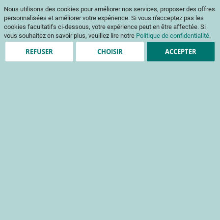
Aller
Mon pani
Nous utilisons des cookies pour améliorer nos services, proposer des offres
au
Af
contenu
personnalisées et améliorer votre expérience. Si vous n'acceptez pas les
na
cookies facultatifs ci-dessous, votre expérience peut en être affectée. Si
vous souhaitez en savoir plus, veuillez lire notre
Politique de confidentialité
.
REFUSER
CHOISIR
ACCEPTER
Clients enregistrés
Email
Mot de passe
Voir le mot de passe
Mot de passe oublié ?
Se connecter