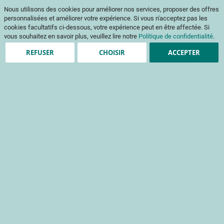
Aller
Mon pani
Nous utilisons des cookies pour améliorer nos services, proposer des offres
au
Af
contenu
personnalisées et améliorer votre expérience. Si vous n'acceptez pas les
na
cookies facultatifs ci-dessous, votre expérience peut en être affectée. Si
vous souhaitez en savoir plus, veuillez lire notre
Politique de confidentialité
.
REFUSER
CHOISIR
ACCEPTER
Clients enregistrés
Email
Mot de passe
Voir le mot de passe
Mot de passe oublié ?
Se connecter