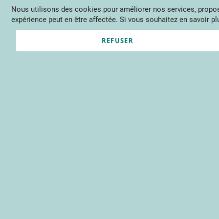
Nous utilisons des cookies pour améliorer nos services, propose
Langue
FR
Contactez-nous
expérience peut en être affectée. Si vous souhaitez en savoir plu
Actu
Évène
REFUSER
Clients enregistrés
Email
Mot de passe
Voir le mot de passe