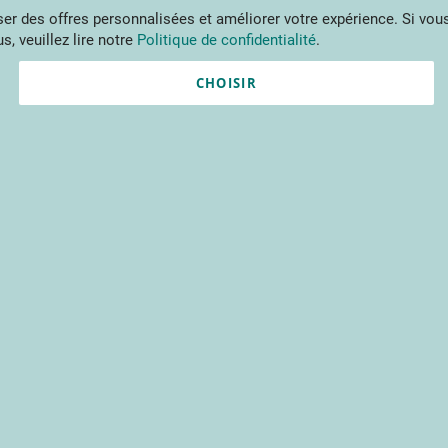
Aller
r des offres personnalisées et améliorer votre expérience. Si vous
au
s, veuillez lire notre
Politique de confidentialité
.
contenu
ments
Publications
Formations
Prestations et outils
Projets 
CHOISIR
Nouvel utilisateur ?
Créez un compte gratuitement 
contenus du CTIFL et bien plu