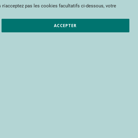
Mon panier
 n'acceptez pas les cookies facultatifs ci-dessous, votre
et résultats
CTIFL
Nous rejoindre
ACCEPTER
pour bénéficier d’un accès à tous les
s encore.