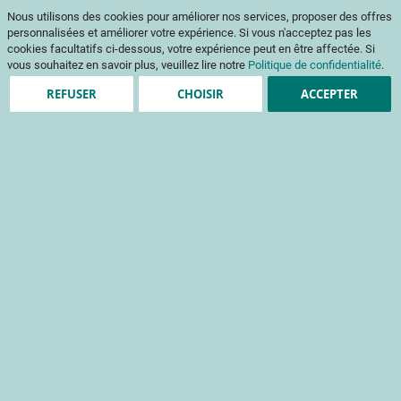
Aller
Mon pani
Nous utilisons des cookies pour améliorer nos services, proposer des offres
au
Af
contenu
personnalisées et améliorer votre expérience. Si vous n'acceptez pas les
na
cookies facultatifs ci-dessous, votre expérience peut en être affectée. Si
vous souhaitez en savoir plus, veuillez lire notre
Politique de confidentialité
.
REFUSER
CHOISIR
ACCEPTER
Clients enregistrés
Email
Mot de passe
Voir le mot de passe
Mot de passe oublié ?
Se connecter