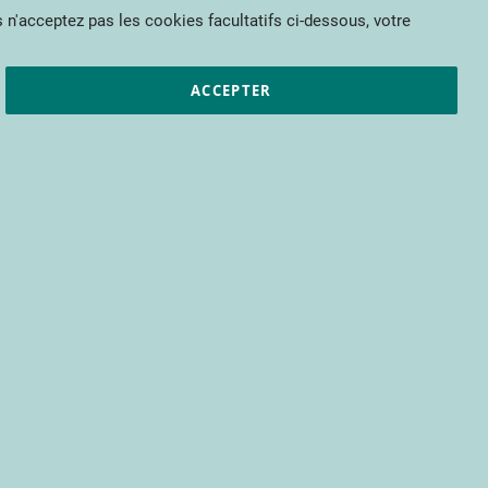
Mon panier
 n'acceptez pas les cookies facultatifs ci-dessous, votre
et résultats
CTIFL
Nous rejoindre
ACCEPTER
pour bénéficier d’un accès à tous les
s encore.