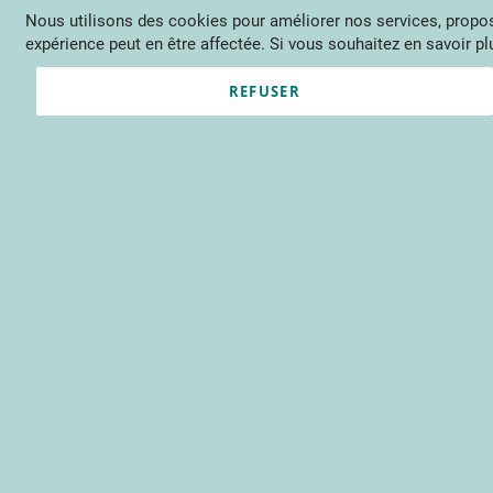
Nous utilisons des cookies pour améliorer nos services, propose
Langue
FR
Contactez-nous
expérience peut en être affectée. Si vous souhaitez en savoir plu
Actu
Évène
REFUSER
Clients enregistrés
Email
Mot de passe
Voir le mot de passe