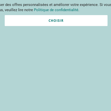
Aller
r des offres personnalisées et améliorer votre expérience. Si vous
au
s, veuillez lire notre
Politique de confidentialité
.
contenu
ments
Publications
Formations
Prestations et outils
Projets 
CHOISIR
Nouvel utilisateur ?
Créez un compte gratuitement 
contenus du CTIFL et bien plu