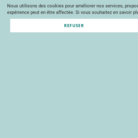
Nous utilisons des cookies pour améliorer nos services, propose
Langue
FR
Contactez-nous
expérience peut en être affectée. Si vous souhaitez en savoir plu
Actu
Évène
REFUSER
Clients enregistrés
Email
Mot de passe
Voir le mot de passe