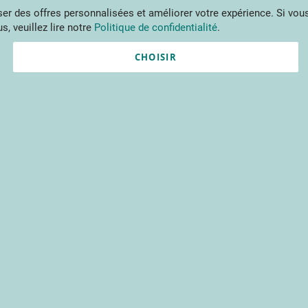
Aller
r des offres personnalisées et améliorer votre expérience. Si vous
au
s, veuillez lire notre
Politique de confidentialité
.
contenu
ments
Publications
Formations
Prestations et outils
Projets 
CHOISIR
Nouvel utilisateur ?
Créez un compte gratuitement 
contenus du CTIFL et bien plu