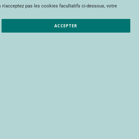
Mon panier
 n'acceptez pas les cookies facultatifs ci-dessous, votre
et résultats
CTIFL
Nous rejoindre
ACCEPTER
pour bénéficier d’un accès à tous les
s encore.