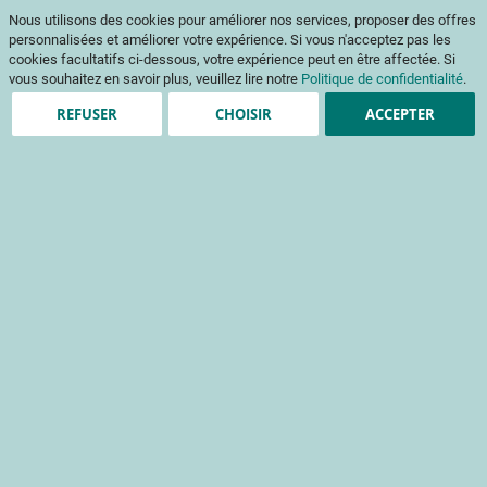
Aller
Mon pani
Nous utilisons des cookies pour améliorer nos services, proposer des offres
au
Af
contenu
personnalisées et améliorer votre expérience. Si vous n'acceptez pas les
na
cookies facultatifs ci-dessous, votre expérience peut en être affectée. Si
vous souhaitez en savoir plus, veuillez lire notre
Politique de confidentialité
.
REFUSER
CHOISIR
ACCEPTER
Clients enregistrés
Email
Mot de passe
Voir le mot de passe
Mot de passe oublié ?
Se connecter