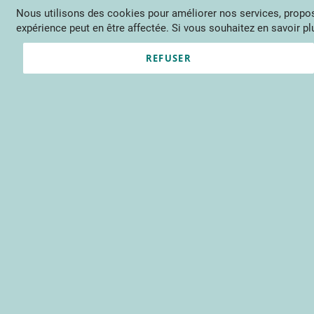
Nous utilisons des cookies pour améliorer nos services, propose
Langue
FR
Contactez-nous
expérience peut en être affectée. Si vous souhaitez en savoir plu
Actu
Évène
REFUSER
Clients enregistrés
Email
Mot de passe
Voir le mot de passe