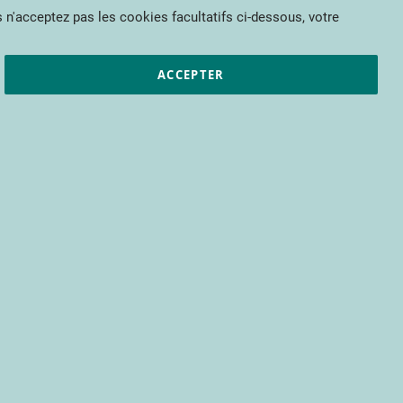
Mon panier
 n'acceptez pas les cookies facultatifs ci-dessous, votre
et résultats
CTIFL
Nous rejoindre
ACCEPTER
pour bénéficier d’un accès à tous les
s encore.