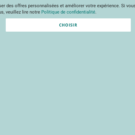
Aller
r des offres personnalisées et améliorer votre expérience. Si vous
au
s, veuillez lire notre
Politique de confidentialité
.
contenu
ments
Publications
Formations
Prestations et outils
Projets 
CHOISIR
Nouvel utilisateur ?
Créez un compte gratuitement 
contenus du CTIFL et bien plu