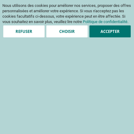
Aller
Mon pani
Nous utilisons des cookies pour améliorer nos services, proposer des offres
au
Af
contenu
personnalisées et améliorer votre expérience. Si vous n'acceptez pas les
na
cookies facultatifs ci-dessous, votre expérience peut en être affectée. Si
vous souhaitez en savoir plus, veuillez lire notre
Politique de confidentialité
.
REFUSER
CHOISIR
ACCEPTER
Clients enregistrés
Email
Mot de passe
Voir le mot de passe
Mot de passe oublié ?
Se connecter