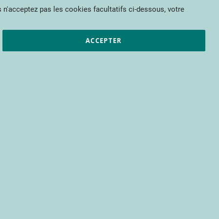
Mon panier
 n'acceptez pas les cookies facultatifs ci-dessous, votre
et résultats
CTIFL
Nous rejoindre
ACCEPTER
pour bénéficier d’un accès à tous les
s encore.