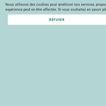
Nous utilisons des cookies pour améliorer nos services, propose
Langue
FR
Contactez-nous
expérience peut en être affectée. Si vous souhaitez en savoir plu
Actu
Évène
REFUSER
Clients enregistrés
Email
Mot de passe
Voir le mot de passe