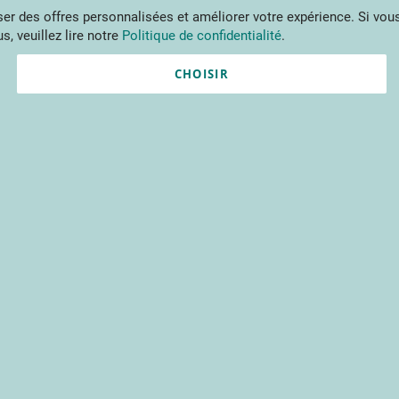
Aller
r des offres personnalisées et améliorer votre expérience. Si vous
au
s, veuillez lire notre
Politique de confidentialité
.
contenu
ments
Publications
Formations
Prestations et outils
Projets 
CHOISIR
Nouvel utilisateur ?
Créez un compte gratuitement 
contenus du CTIFL et bien plu