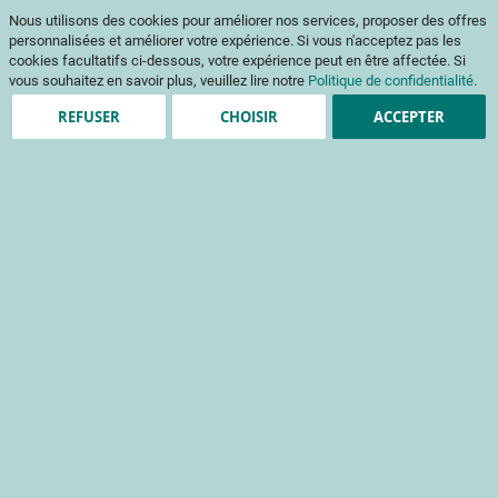
Aller
Mon pani
Nous utilisons des cookies pour améliorer nos services, proposer des offres
au
Af
contenu
personnalisées et améliorer votre expérience. Si vous n'acceptez pas les
na
cookies facultatifs ci-dessous, votre expérience peut en être affectée. Si
vous souhaitez en savoir plus, veuillez lire notre
Politique de confidentialité
.
REFUSER
CHOISIR
ACCEPTER
Clients enregistrés
Email
Mot de passe
Voir le mot de passe
Mot de passe oublié ?
Se connecter