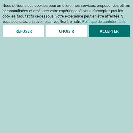
Aller
Mon pani
Nous utilisons des cookies pour améliorer nos services, proposer des offres
au
Af
contenu
personnalisées et améliorer votre expérience. Si vous n'acceptez pas les
na
cookies facultatifs ci-dessous, votre expérience peut en être affectée. Si
vous souhaitez en savoir plus, veuillez lire notre
Politique de confidentialité
.
REFUSER
CHOISIR
ACCEPTER
Clients enregistrés
Email
Mot de passe
Voir le mot de passe
Mot de passe oublié ?
Se connecter