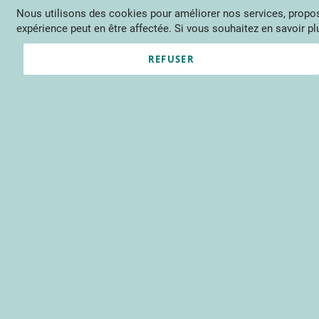
Nous utilisons des cookies pour améliorer nos services, propose
Langue
FR
Contactez-nous
expérience peut en être affectée. Si vous souhaitez en savoir plu
Actu
Évène
REFUSER
Clients enregistrés
Email
Mot de passe
Voir le mot de passe