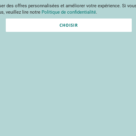
Aller
r des offres personnalisées et améliorer votre expérience. Si vous
au
s, veuillez lire notre
Politique de confidentialité
.
contenu
ments
Publications
Formations
Prestations et outils
Projets 
CHOISIR
Nouvel utilisateur ?
Créez un compte gratuitement 
contenus du CTIFL et bien plu