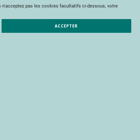
Mon panier
 n'acceptez pas les cookies facultatifs ci-dessous, votre
et résultats
CTIFL
Nous rejoindre
ACCEPTER
pour bénéficier d’un accès à tous les
s encore.