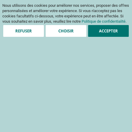
Aller
Mon pani
Nous utilisons des cookies pour améliorer nos services, proposer des offres
au
Af
contenu
personnalisées et améliorer votre expérience. Si vous n'acceptez pas les
na
cookies facultatifs ci-dessous, votre expérience peut en être affectée. Si
vous souhaitez en savoir plus, veuillez lire notre
Politique de confidentialité
.
REFUSER
CHOISIR
ACCEPTER
Clients enregistrés
Email
Mot de passe
Voir le mot de passe
Mot de passe oublié ?
Se connecter