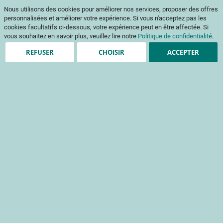
Aller
Mon pani
Nous utilisons des cookies pour améliorer nos services, proposer des offres
au
Af
contenu
personnalisées et améliorer votre expérience. Si vous n'acceptez pas les
na
cookies facultatifs ci-dessous, votre expérience peut en être affectée. Si
vous souhaitez en savoir plus, veuillez lire notre
Politique de confidentialité
.
REFUSER
CHOISIR
ACCEPTER
Clients enregistrés
Email
Mot de passe
Voir le mot de passe
Mot de passe oublié ?
Se connecter