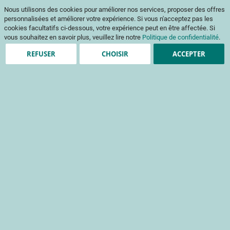
Aller
Mon pani
Nous utilisons des cookies pour améliorer nos services, proposer des offres
au
Af
contenu
personnalisées et améliorer votre expérience. Si vous n'acceptez pas les
na
cookies facultatifs ci-dessous, votre expérience peut en être affectée. Si
vous souhaitez en savoir plus, veuillez lire notre
Politique de confidentialité
.
REFUSER
CHOISIR
ACCEPTER
Clients enregistrés
Email
Mot de passe
Voir le mot de passe
Mot de passe oublié ?
Se connecter