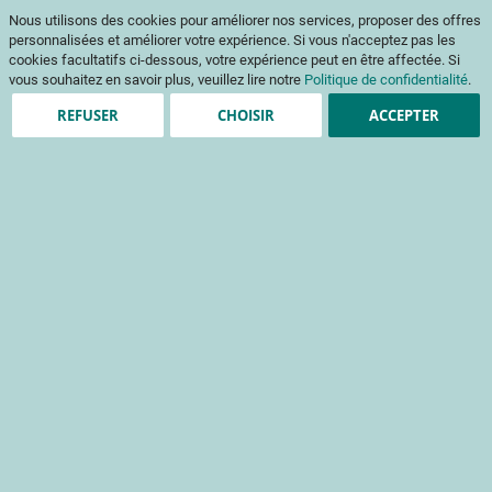
Aller
Mon pani
Nous utilisons des cookies pour améliorer nos services, proposer des offres
au
Af
contenu
personnalisées et améliorer votre expérience. Si vous n'acceptez pas les
na
cookies facultatifs ci-dessous, votre expérience peut en être affectée. Si
vous souhaitez en savoir plus, veuillez lire notre
Politique de confidentialité
.
REFUSER
CHOISIR
ACCEPTER
Clients enregistrés
Email
Mot de passe
Voir le mot de passe
Mot de passe oublié ?
Se connecter