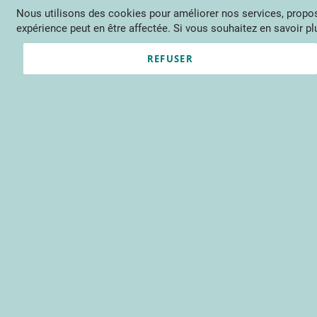
Nous utilisons des cookies pour améliorer nos services, propose
Langue
FR
Contactez-nous
expérience peut en être affectée. Si vous souhaitez en savoir plu
Actu
Évène
REFUSER
Clients enregistrés
Email
Mot de passe
Voir le mot de passe