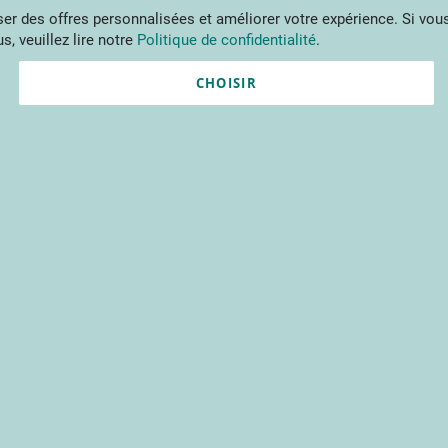
Aller
r des offres personnalisées et améliorer votre expérience. Si vous
au
s, veuillez lire notre
Politique de confidentialité
.
contenu
ments
Publications
Formations
Prestations et outils
Projets 
CHOISIR
Nouvel utilisateur ?
Créez un compte gratuitement 
contenus du CTIFL et bien plu