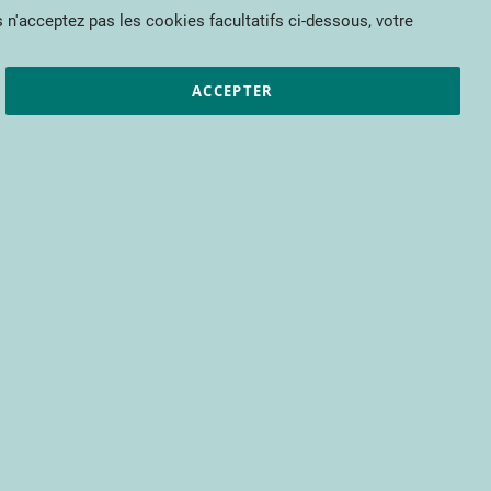
Mon panier
 n'acceptez pas les cookies facultatifs ci-dessous, votre
et résultats
CTIFL
Nous rejoindre
ACCEPTER
pour bénéficier d’un accès à tous les
s encore.