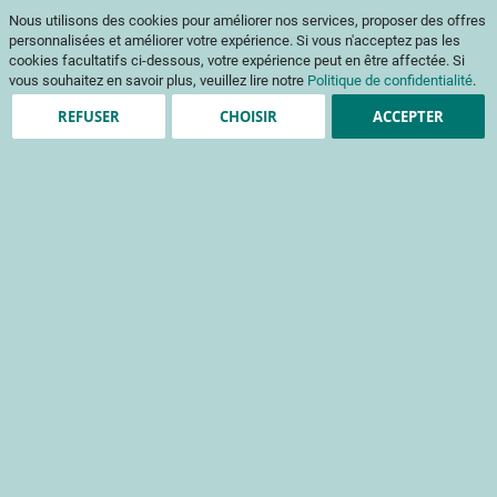
Aller
Mon pani
Nous utilisons des cookies pour améliorer nos services, proposer des offres
au
Af
contenu
personnalisées et améliorer votre expérience. Si vous n'acceptez pas les
na
cookies facultatifs ci-dessous, votre expérience peut en être affectée. Si
vous souhaitez en savoir plus, veuillez lire notre
Politique de confidentialité
.
REFUSER
CHOISIR
ACCEPTER
Clients enregistrés
Email
Mot de passe
Voir le mot de passe
Mot de passe oublié ?
Se connecter