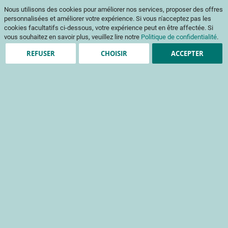
Aller
Mon pani
Nous utilisons des cookies pour améliorer nos services, proposer des offres
au
Af
contenu
personnalisées et améliorer votre expérience. Si vous n'acceptez pas les
na
cookies facultatifs ci-dessous, votre expérience peut en être affectée. Si
vous souhaitez en savoir plus, veuillez lire notre
Politique de confidentialité
.
REFUSER
CHOISIR
ACCEPTER
Clients enregistrés
Email
Mot de passe
Voir le mot de passe
Mot de passe oublié ?
Se connecter