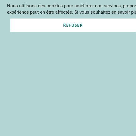
Nous utilisons des cookies pour améliorer nos services, propose
Langue
FR
Contactez-nous
expérience peut en être affectée. Si vous souhaitez en savoir plu
Actu
Évène
REFUSER
Clients enregistrés
Email
Mot de passe
Voir le mot de passe