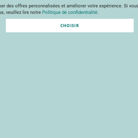
Aller
r des offres personnalisées et améliorer votre expérience. Si vous
au
s, veuillez lire notre
Politique de confidentialité
.
contenu
ments
Publications
Formations
Prestations et outils
Projets 
CHOISIR
Nouvel utilisateur ?
Créez un compte gratuitement 
contenus du CTIFL et bien plu