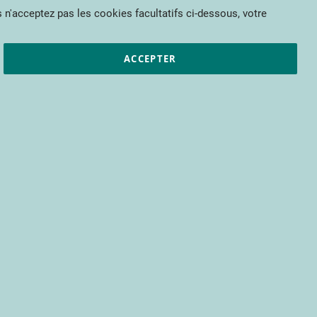
Mon panier
 n'acceptez pas les cookies facultatifs ci-dessous, votre
et résultats
CTIFL
Nous rejoindre
ACCEPTER
pour bénéficier d’un accès à tous les
s encore.