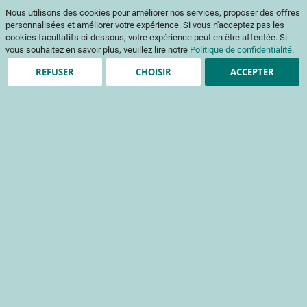
Aller
Mon pani
Nous utilisons des cookies pour améliorer nos services, proposer des offres
au
Af
contenu
personnalisées et améliorer votre expérience. Si vous n'acceptez pas les
na
cookies facultatifs ci-dessous, votre expérience peut en être affectée. Si
vous souhaitez en savoir plus, veuillez lire notre
Politique de confidentialité
.
REFUSER
CHOISIR
ACCEPTER
Clients enregistrés
Email
Mot de passe
Voir le mot de passe
Mot de passe oublié ?
Se connecter