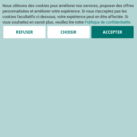
Aller
Mon pani
Nous utilisons des cookies pour améliorer nos services, proposer des offres
au
Af
contenu
personnalisées et améliorer votre expérience. Si vous n'acceptez pas les
na
cookies facultatifs ci-dessous, votre expérience peut en être affectée. Si
vous souhaitez en savoir plus, veuillez lire notre
Politique de confidentialité
.
REFUSER
CHOISIR
ACCEPTER
Clients enregistrés
Email
Mot de passe
Voir le mot de passe
Mot de passe oublié ?
Se connecter