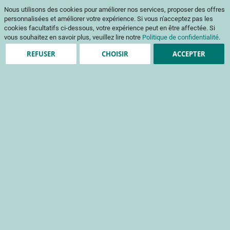
Aller
Mon pani
Nous utilisons des cookies pour améliorer nos services, proposer des offres
au
Af
contenu
personnalisées et améliorer votre expérience. Si vous n'acceptez pas les
na
cookies facultatifs ci-dessous, votre expérience peut en être affectée. Si
vous souhaitez en savoir plus, veuillez lire notre
Politique de confidentialité
.
REFUSER
CHOISIR
ACCEPTER
Clients enregistrés
Email
Mot de passe
Voir le mot de passe
Mot de passe oublié ?
Se connecter