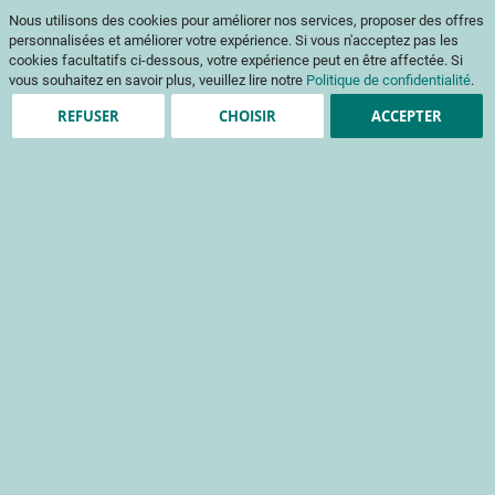
Aller
Mon pani
Nous utilisons des cookies pour améliorer nos services, proposer des offres
au
Af
contenu
personnalisées et améliorer votre expérience. Si vous n'acceptez pas les
na
cookies facultatifs ci-dessous, votre expérience peut en être affectée. Si
vous souhaitez en savoir plus, veuillez lire notre
Politique de confidentialité
.
REFUSER
CHOISIR
ACCEPTER
Clients enregistrés
Email
Mot de passe
Voir le mot de passe
Mot de passe oublié ?
Se connecter