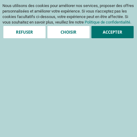
Aller
Mon pani
Nous utilisons des cookies pour améliorer nos services, proposer des offres
au
Af
contenu
personnalisées et améliorer votre expérience. Si vous n'acceptez pas les
na
cookies facultatifs ci-dessous, votre expérience peut en être affectée. Si
vous souhaitez en savoir plus, veuillez lire notre
Politique de confidentialité
.
REFUSER
CHOISIR
ACCEPTER
Clients enregistrés
Email
Mot de passe
Voir le mot de passe
Mot de passe oublié ?
Se connecter