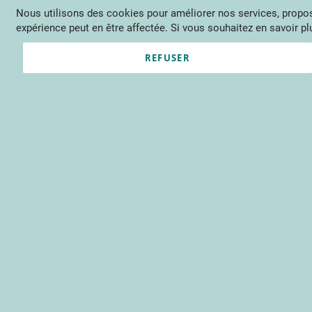
Nous utilisons des cookies pour améliorer nos services, propose
Langue
FR
Contactez-nous
expérience peut en être affectée. Si vous souhaitez en savoir plu
Actu
Évène
REFUSER
Clients enregistrés
Email
Mot de passe
Voir le mot de passe