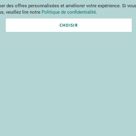
Aller
r des offres personnalisées et améliorer votre expérience. Si vous
au
s, veuillez lire notre
Politique de confidentialité
.
contenu
ments
Publications
Formations
Prestations et outils
Projets 
CHOISIR
Nouvel utilisateur ?
Créez un compte gratuitement 
contenus du CTIFL et bien plu