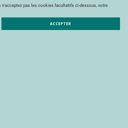
Mon panier
 n'acceptez pas les cookies facultatifs ci-dessous, votre
et résultats
CTIFL
Nous rejoindre
ACCEPTER
pour bénéficier d’un accès à tous les
s encore.