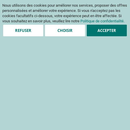
Aller
Mon pani
Nous utilisons des cookies pour améliorer nos services, proposer des offres
au
Af
contenu
personnalisées et améliorer votre expérience. Si vous n'acceptez pas les
na
cookies facultatifs ci-dessous, votre expérience peut en être affectée. Si
vous souhaitez en savoir plus, veuillez lire notre
Politique de confidentialité
.
REFUSER
CHOISIR
ACCEPTER
Clients enregistrés
Email
Mot de passe
Voir le mot de passe
Mot de passe oublié ?
Se connecter