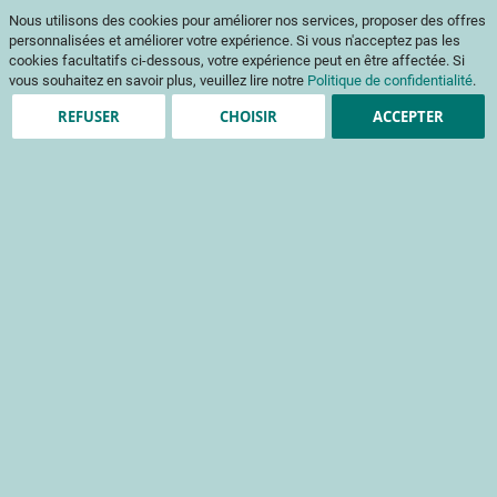
Aller
Mon pani
Nous utilisons des cookies pour améliorer nos services, proposer des offres
au
Af
contenu
personnalisées et améliorer votre expérience. Si vous n'acceptez pas les
na
cookies facultatifs ci-dessous, votre expérience peut en être affectée. Si
vous souhaitez en savoir plus, veuillez lire notre
Politique de confidentialité
.
REFUSER
CHOISIR
ACCEPTER
Clients enregistrés
Email
Mot de passe
Voir le mot de passe
Mot de passe oublié ?
Se connecter