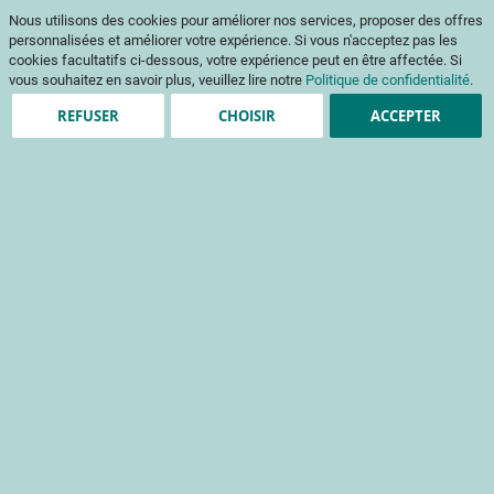
Aller
Mon pani
Nous utilisons des cookies pour améliorer nos services, proposer des offres
au
Af
contenu
personnalisées et améliorer votre expérience. Si vous n'acceptez pas les
na
cookies facultatifs ci-dessous, votre expérience peut en être affectée. Si
vous souhaitez en savoir plus, veuillez lire notre
Politique de confidentialité
.
REFUSER
CHOISIR
ACCEPTER
Clients enregistrés
Email
Mot de passe
Voir le mot de passe
Mot de passe oublié ?
Se connecter