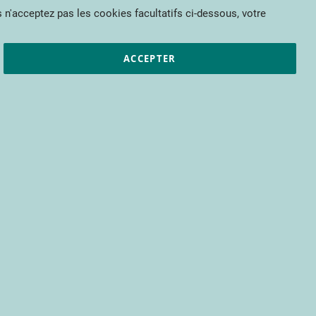
Mon panier
 n'acceptez pas les cookies facultatifs ci-dessous, votre
et résultats
CTIFL
Nous rejoindre
ACCEPTER
pour bénéficier d’un accès à tous les
s encore.