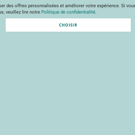
Aller
r des offres personnalisées et améliorer votre expérience. Si vous
au
s, veuillez lire notre
Politique de confidentialité
.
contenu
ments
Publications
Formations
Prestations et outils
Projets 
CHOISIR
Nouvel utilisateur ?
Créez un compte gratuitement 
contenus du CTIFL et bien plu