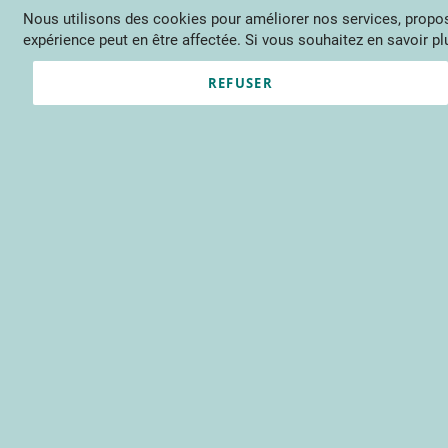
Nous utilisons des cookies pour améliorer nos services, propose
Langue
FR
Contactez-nous
expérience peut en être affectée. Si vous souhaitez en savoir plu
Actu
Évène
REFUSER
Clients enregistrés
Email
Mot de passe
Voir le mot de passe