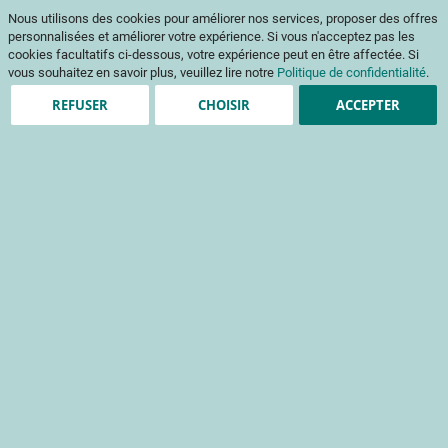
Aller
Mon pani
Nous utilisons des cookies pour améliorer nos services, proposer des offres
au
Af
contenu
personnalisées et améliorer votre expérience. Si vous n'acceptez pas les
na
cookies facultatifs ci-dessous, votre expérience peut en être affectée. Si
vous souhaitez en savoir plus, veuillez lire notre
Politique de confidentialité
.
REFUSER
CHOISIR
ACCEPTER
Clients enregistrés
Email
Mot de passe
Voir le mot de passe
Mot de passe oublié ?
Se connecter