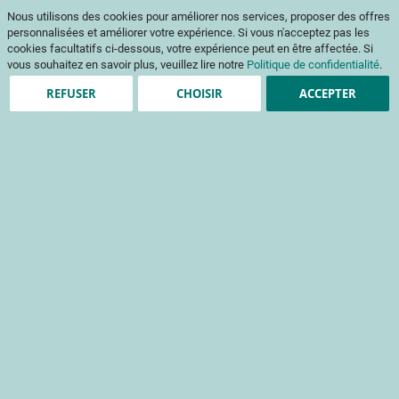
Aller
Mon pani
Nous utilisons des cookies pour améliorer nos services, proposer des offres
au
Af
contenu
personnalisées et améliorer votre expérience. Si vous n'acceptez pas les
na
cookies facultatifs ci-dessous, votre expérience peut en être affectée. Si
vous souhaitez en savoir plus, veuillez lire notre
Politique de confidentialité
.
REFUSER
CHOISIR
ACCEPTER
Clients enregistrés
Email
Mot de passe
Voir le mot de passe
Mot de passe oublié ?
Se connecter