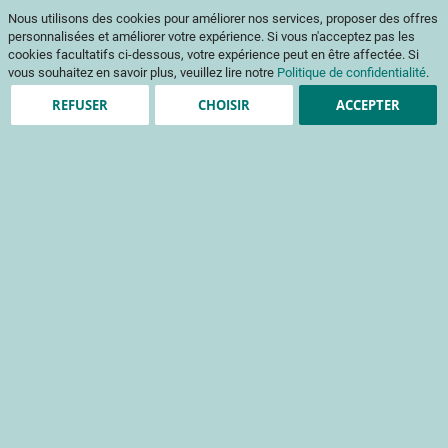
Aller
Mon pani
Nous utilisons des cookies pour améliorer nos services, proposer des offres
au
Af
contenu
personnalisées et améliorer votre expérience. Si vous n'acceptez pas les
na
cookies facultatifs ci-dessous, votre expérience peut en être affectée. Si
vous souhaitez en savoir plus, veuillez lire notre
Politique de confidentialité
.
REFUSER
CHOISIR
ACCEPTER
Clients enregistrés
Email
Mot de passe
Voir le mot de passe
Mot de passe oublié ?
Se connecter