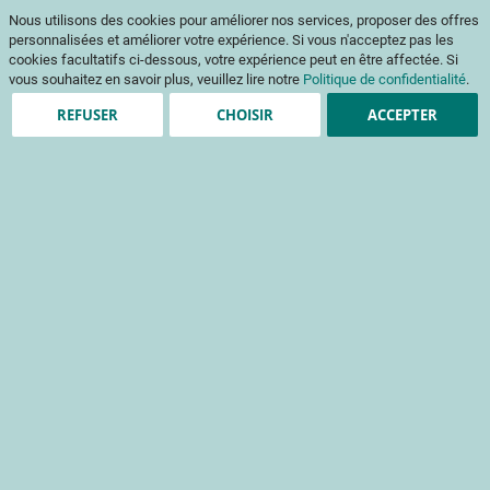
Aller
Mon pani
Nous utilisons des cookies pour améliorer nos services, proposer des offres
au
Af
contenu
personnalisées et améliorer votre expérience. Si vous n'acceptez pas les
na
cookies facultatifs ci-dessous, votre expérience peut en être affectée. Si
vous souhaitez en savoir plus, veuillez lire notre
Politique de confidentialité
.
REFUSER
CHOISIR
ACCEPTER
Clients enregistrés
Email
Mot de passe
Voir le mot de passe
Mot de passe oublié ?
Se connecter