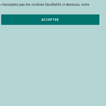
Mon panier
 n'acceptez pas les cookies facultatifs ci-dessous, votre
et résultats
CTIFL
Nous rejoindre
ACCEPTER
pour bénéficier d’un accès à tous les
s encore.