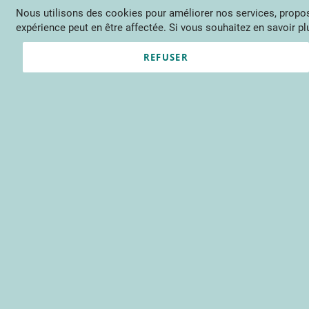
Nous utilisons des cookies pour améliorer nos services, propose
Langue
FR
Contactez-nous
expérience peut en être affectée. Si vous souhaitez en savoir plu
Actu
Évène
REFUSER
Clients enregistrés
Email
Mot de passe
Voir le mot de passe