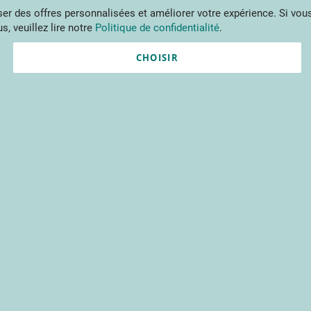
Aller
r des offres personnalisées et améliorer votre expérience. Si vous
au
s, veuillez lire notre
Politique de confidentialité
.
contenu
ments
Publications
Formations
Prestations et outils
Projets 
CHOISIR
Nouvel utilisateur ?
Créez un compte gratuitement 
contenus du CTIFL et bien plu