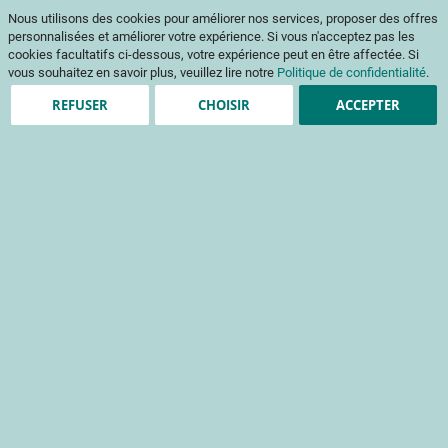
Aller
Mon pani
Nous utilisons des cookies pour améliorer nos services, proposer des offres
au
Af
contenu
personnalisées et améliorer votre expérience. Si vous n'acceptez pas les
na
cookies facultatifs ci-dessous, votre expérience peut en être affectée. Si
vous souhaitez en savoir plus, veuillez lire notre
Politique de confidentialité
.
REFUSER
CHOISIR
ACCEPTER
Clients enregistrés
Email
Mot de passe
Voir le mot de passe
Mot de passe oublié ?
Se connecter