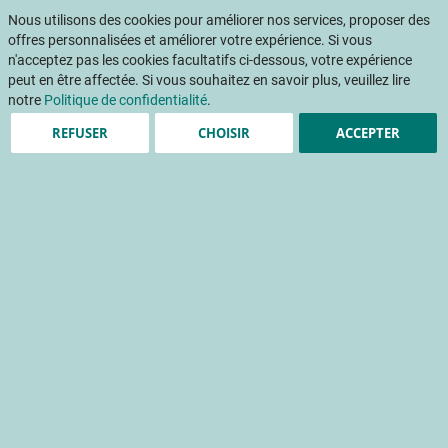
Aller
Mon pani
au
Nous utilisons des cookies pour améliorer nos services, proposer des
Af
contenu
offres personnalisées et améliorer votre expérience. Si vous
na
n'acceptez pas les cookies facultatifs ci-dessous, votre expérience
peut en être affectée. Si vous souhaitez en savoir plus, veuillez lire
notre
Politique de confidentialité
.
REFUSER
CHOISIR
ACCEPTER
Dérèglement climatique :
enjeux et perspectives
pour la filière des fruits et
légumes
accident climatique
climat
écosystème et environnement
variété
sélection génétique
comportement du consommateur
amélioration du matériel végétal
réfrigération
transport
signe de qualité
changement climatique
bilan carbone